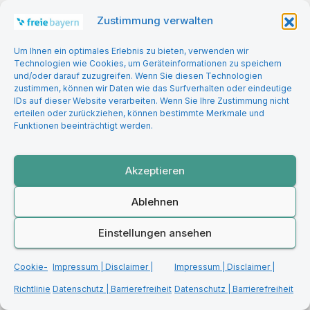
Zustimmung verwalten
Um Ihnen ein optimales Erlebnis zu bieten, verwenden wir
Technologien wie Cookies, um Geräteinformationen zu speichern
und/oder darauf zuzugreifen. Wenn Sie diesen Technologien
zustimmen, können wir Daten wie das Surfverhalten oder eindeutige
BILDUNG | DIGITALISIERUNG
GESELLSCHAFT & KULTUR
IDs auf dieser Website verarbeiten. Wenn Sie Ihre Zustimmung nicht
Wenn „kein Kommentar“ zur
erteilen oder zurückziehen, können bestimmte Merkmale und
Antwort wird – Über
Funktionen beeinträchtigt werden.
Warnsignale aus Schulen, die
niemand hören will
Akzeptieren
Ablehnen
Einstellungen ansehen
WIRTSCHAFT & FINANZEN
Bayerns Wirtschaft blutet
Cookie-
Impressum | Disclaimer |
Impressum | Disclaimer |
aus. Wie lange wollen und
Richtlinie
Datenschutz | Barrierefreiheit
Datenschutz | Barrierefreiheit
können wir uns den