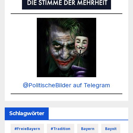
@PolitischeBilder auf Telegram
Schlagwörter
#FreieBayern
#Tradition
Bayern
Bayxit