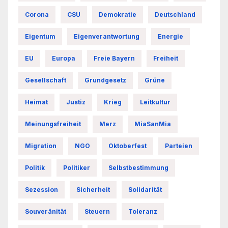
Corona
CSU
Demokratie
Deutschland
Eigentum
Eigenverantwortung
Energie
EU
Europa
Freie Bayern
Freiheit
Gesellschaft
Grundgesetz
Grüne
Heimat
Justiz
Krieg
Leitkultur
Meinungsfreiheit
Merz
MiaSanMia
Migration
NGO
Oktoberfest
Parteien
Politik
Politiker
Selbstbestimmung
Sezession
Sicherheit
Solidarität
Souveränität
Steuern
Toleranz