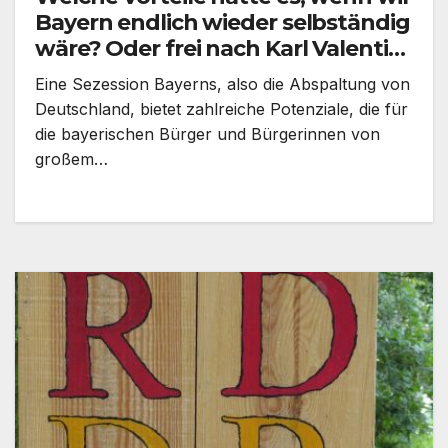
Bayern endlich wieder selbständig
wäre? Oder frei nach Karl Valentin:
Mögen hätte ich schon wollen,
Eine Sezession Bayerns, also die Abspaltung von
aber dürfen habe ich mich nicht
Deutschland, bietet zahlreiche Potenziale, die für
getraut.
die bayerischen Bürger und Bürgerinnen von
großem…