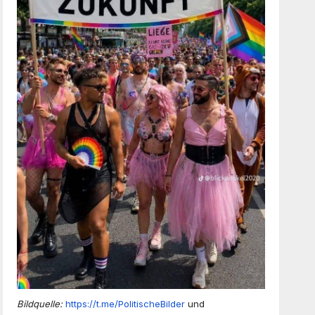
Bildquelle:
https://t.me/PolitischeBilder
und