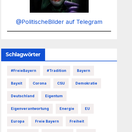
@PolitischeBilder auf Telegram
Schlagwörter
#FreieBayern
#Tradition
Bayern
Bayxit
Corona
CSU
Demokratie
Deutschland
Eigentum
Eigenverantwortung
Energie
EU
Europa
Freie Bayern
Freiheit