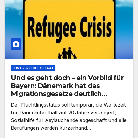
JUSTIZ & RECHTSSTAAT
Und es geht doch – ein Vorbild für
Bayern: Dänemark hat das
Migrationsgesetze deutlich
verschärft und England folgt.
Der Flüchtlingsstatus soll temporär, die Wartezeit
für Daueraufenthalt auf 20 Jahre verlängert,
Sozialhilfe für Asylsuchende abgeschafft und alle
Berufungen werden kurzerhand…