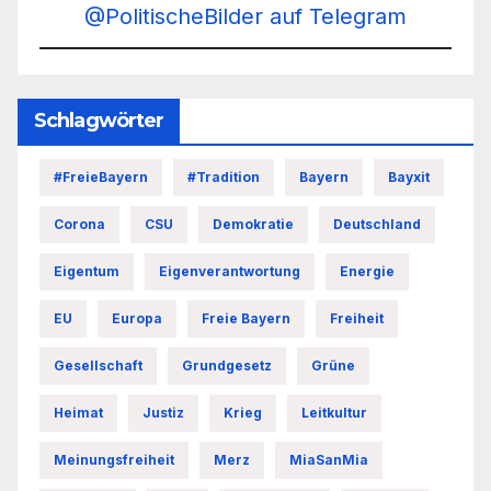
@PolitischeBilder auf Telegram
Schlagwörter
#FreieBayern
#Tradition
Bayern
Bayxit
Corona
CSU
Demokratie
Deutschland
Eigentum
Eigenverantwortung
Energie
EU
Europa
Freie Bayern
Freiheit
Gesellschaft
Grundgesetz
Grüne
Heimat
Justiz
Krieg
Leitkultur
Meinungsfreiheit
Merz
MiaSanMia