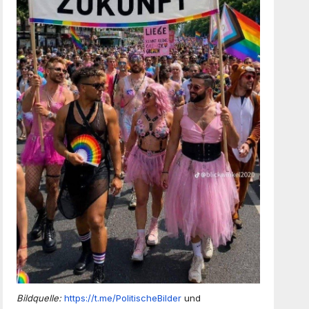
Bildquelle:
https://t.me/PolitischeBilder
und