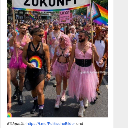
Bildquelle:
https://t.me/PolitischeBilder
und