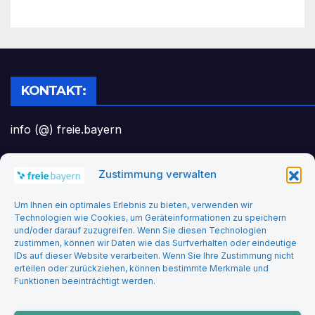
KONTAKT:
info (@) freie.bayern
Zustimmung verwalten
Headerbild: felix_merler from pixabay
Um Ihnen ein optimales Erlebnis zu bieten, verwenden wir
Technologien wie Cookies, um Geräteinformationen zu speichern
und/oder darauf zuzugreifen. Wenn Sie diesen Technologien
zustimmen, können wir Daten wie das Surfverhalten oder eindeutige
IDs auf dieser Website verarbeiten. Wenn Sie Ihre Zustimmung nicht
erteilen oder zurückziehen, können bestimmte Merkmale und
Funktionen beeinträchtigt werden.
Freie Bayern