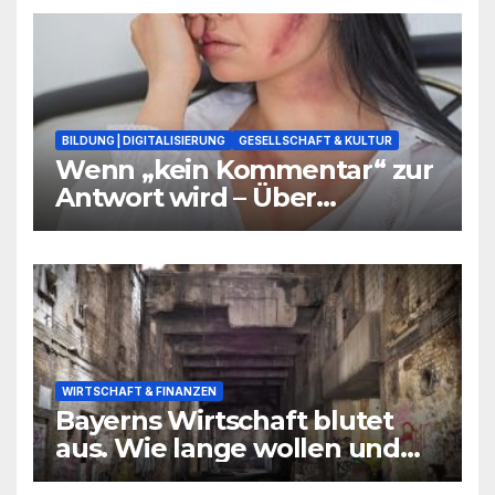
BILDUNG | DIGITALISIERUNG
GESELLSCHAFT & KULTUR
Wenn „kein Kommentar“ zur
Antwort wird – Über
Warnsignale aus Schulen, die
niemand hören will
WIRTSCHAFT & FINANZEN
Bayerns Wirtschaft blutet
aus. Wie lange wollen und
können wir uns den