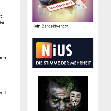
t
ist
Kein Bargeldverbot
wann
end