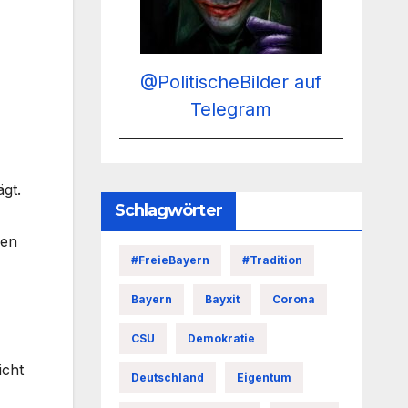
@PolitischeBilder auf
Telegram
gt.
Schlagwörter
hen
#FreieBayern
#Tradition
Bayern
Bayxit
Corona
CSU
Demokratie
icht
Deutschland
Eigentum