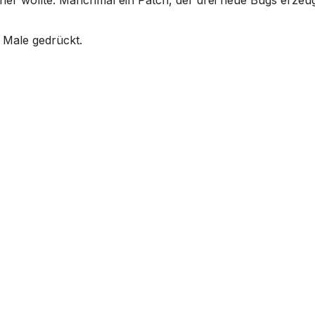
ner wollte. Manchmal ein Patch, der drei neue Bugs erzeug
 Male gedrückt.