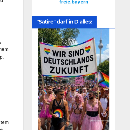
st
freie.bayern
"Satire" darf in D alles:
,
inem
p.
stem