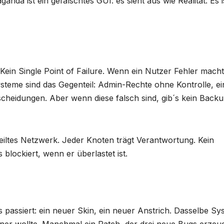
anda ist ein gefälschtes GUI: es sieht aus wie Realität. Es i
Kein Single Point of Failure. Wenn ein Nutzer Fehler macht
Systeme sind das Gegenteil: Admin-Rechte ohne Kontrolle, e
cheidungen. Aber wenn diese falsch sind, gib´s kein Backu
teiltes Netzwerk. Jeder Knoten trägt Verantwortung. Kein
 blockiert, wenn er überlastet ist.
s passiert: ein neuer Skin, ein neuer Anstrich. Dasselbe Sy