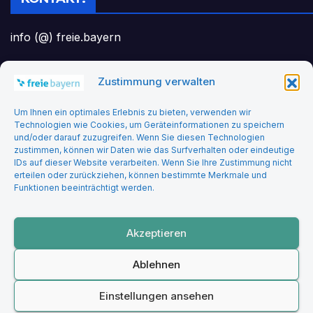
info (@) freie.bayern
Zustimmung verwalten
Headerbild: felix_merler from pixabay
Um Ihnen ein optimales Erlebnis zu bieten, verwenden wir
Technologien wie Cookies, um Geräteinformationen zu speichern
und/oder darauf zuzugreifen. Wenn Sie diesen Technologien
zustimmen, können wir Daten wie das Surfverhalten oder eindeutige
IDs auf dieser Website verarbeiten. Wenn Sie Ihre Zustimmung nicht
erteilen oder zurückziehen, können bestimmte Merkmale und
Funktionen beeinträchtigt werden.
Freie Bayern
Akzeptieren
Ablehnen
Stolz präsentiert von WordPress
|
Theme: Newsup von
Themeansar
Einstellungen ansehen