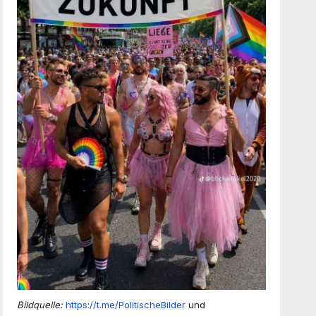
Bildquelle:
https://t.me/PolitischeBilder
und