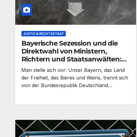
JUSTIZ & RECHTSSTAAT
Bayerische Sezession und die
Direktwahl von Ministern,
Richtern und Staatsanwälten:
Ein Plan für das bessere Bayern
Man stelle sich vor: Unser Bayern, das Land
der Freiheit, des Bieres und Weins, trennt sich
von der Bundesrepublik Deutschland…