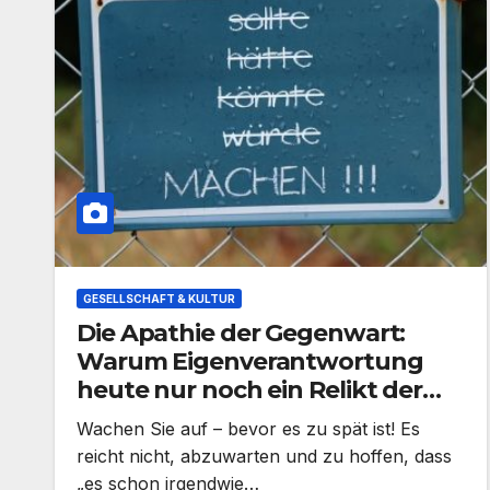
GESELLSCHAFT & KULTUR
Die Apathie der Gegenwart:
Warum Eigenverantwortung
heute nur noch ein Relikt der
Vergangenheit ist – Und warum
Wachen Sie auf – bevor es zu spät ist! Es
es möglicherweise genau so
reicht nicht, abzuwarten und zu hoffen, dass
gewollt ist
„es schon irgendwie…