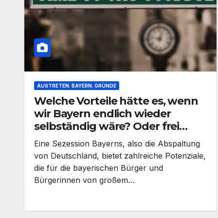
AUSTRETEN. BAYERN. GRÜNDE
Welche Vorteile hätte es, wenn
wir Bayern endlich wieder
selbständig wäre? Oder frei
nach Karl Valentin: Mögen hätte
Eine Sezession Bayerns, also die Abspaltung
ich schon wollen, aber dürfen
von Deutschland, bietet zahlreiche Potenziale,
habe ich mich nicht getraut.
die für die bayerischen Bürger und
Bürgerinnen von großem…