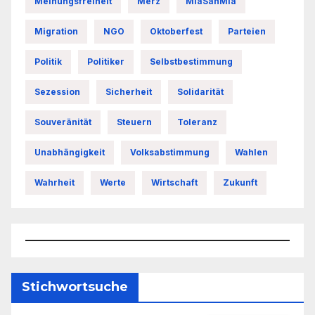
Meinungsfreiheit
Merz
MiaSanMia
Migration
NGO
Oktoberfest
Parteien
Politik
Politiker
Selbstbestimmung
Sezession
Sicherheit
Solidarität
Souveränität
Steuern
Toleranz
Unabhängigkeit
Volksabstimmung
Wahlen
Wahrheit
Werte
Wirtschaft
Zukunft
Stichwortsuche