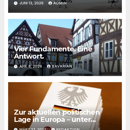
JUNI 13, 2026
ADMIN
Vier Fundamente. Eine
Antwort.
APR. 8, 2026
BAVARIAN
Zur aktuellen politischen
Lage in Europa – unter
besonderer
MÄRZ 27, 2025
REDAKTION