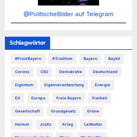
@PolitischeBilder auf Telegram
Schlagwörter
#FreieBayern
#Tradition
Bayern
Bayxit
Corona
CSU
Demokratie
Deutschland
Eigentum
Eigenverantwortung
Energie
EU
Europa
Freie Bayern
Freiheit
Gesellschaft
Grundgesetz
Grüne
Heimat
Justiz
Krieg
Leitkultur