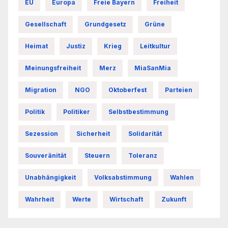
EU
Europa
Freie Bayern
Freiheit
Gesellschaft
Grundgesetz
Grüne
Heimat
Justiz
Krieg
Leitkultur
Meinungsfreiheit
Merz
MiaSanMia
Migration
NGO
Oktoberfest
Parteien
Politik
Politiker
Selbstbestimmung
Sezession
Sicherheit
Solidarität
Souveränität
Steuern
Toleranz
Unabhängigkeit
Volksabstimmung
Wahlen
Wahrheit
Werte
Wirtschaft
Zukunft