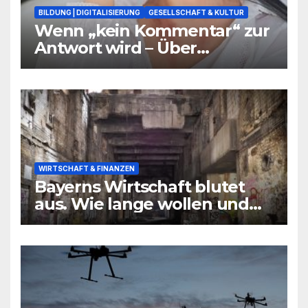
BILDUNG | DIGITALISIERUNG
GESELLSCHAFT & KULTUR
Wenn „kein Kommentar“ zur
Antwort wird – Über
Warnsignale aus Schulen, die
niemand hören will
WIRTSCHAFT & FINANZEN
Bayerns Wirtschaft blutet
aus. Wie lange wollen und
können wir uns den
wirtschaftlichen Niedergang
noch leisten?