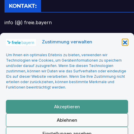
KONTAKT:
info (@) freie.bayern
Zustimmung verwalten
Headerbild: felix_merler from pixabay
Um Ihnen ein optimales Erlebnis zu bieten, verwenden wir
Technologien wie Cookies, um Geräteinformationen zu speichern
und/oder darauf zuzugreifen. Wenn Sie diesen Technologien
zustimmen, können wir Daten wie das Surfverhalten oder eindeutige
IDs auf dieser Website verarbeiten. Wenn Sie Ihre Zustimmung nicht
erteilen oder zurückziehen, können bestimmte Merkmale und
Funktionen beeinträchtigt werden.
Freie Bayern
Akzeptieren
Ablehnen
Stolz präsentiert von WordPress
|
Theme: Newsup von
Themeansar
Einstellungen ansehen