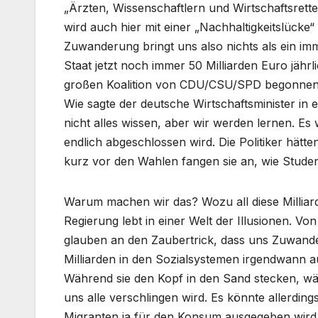
„Ärzten, Wissenschaftlern und Wirtschaftsretter
wird auch hier mit einer „Nachhaltigkeitslücke
Zuwanderung bringt uns also nichts als ein im
Staat jetzt noch immer 50 Milliarden Euro jährl
großen Koalition von CDU/CSU/SPD begonnen
Wie sagte der deutsche Wirtschaftsminister i
nicht alles wissen, aber wir werden lernen. Es
endlich abgeschlossen wird. Die Politiker hätten
kurz vor den Wahlen fangen sie an, wie Stud
Warum machen wir das? Wozu all diese Milliar
Regierung lebt in einer Welt der Illusionen. Von
glauben an den Zaubertrick, dass uns Zuwander
Milliarden in den Sozialsystemen irgendwann a
Während sie den Kopf in den Sand stecken, wäc
uns alle verschlingen wird. Es könnte allerding
Migranten ja für den Konsum ausgegeben wird und