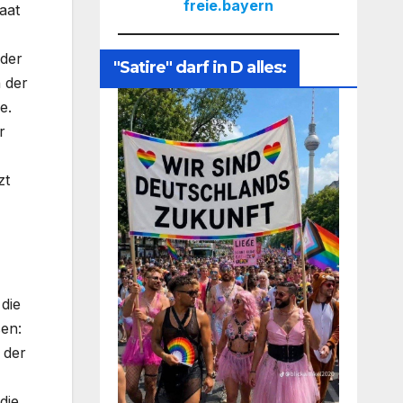
freie.bayern
aat
 der
"Satire" darf in D alles:
n der
e.
r
zt
die
sen:
 der
die