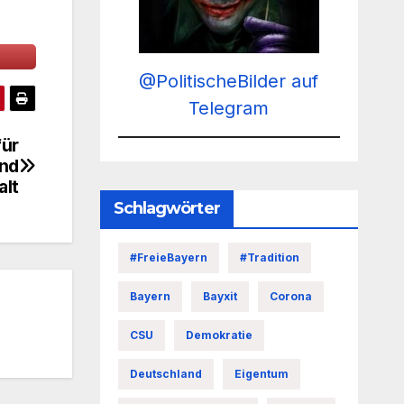
@PolitischeBilder auf
Telegram
für
und
lt
Schlagwörter
#FreieBayern
#Tradition
Bayern
Bayxit
Corona
CSU
Demokratie
Deutschland
Eigentum