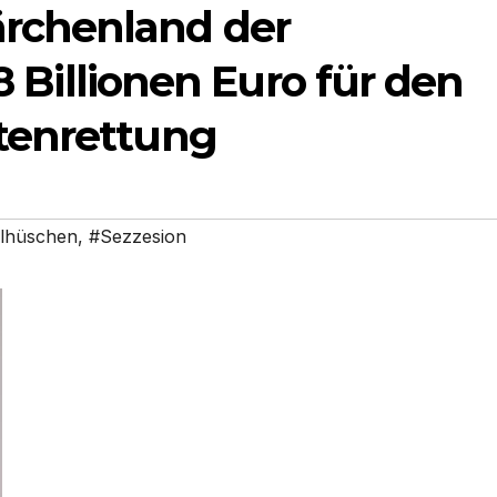
rchenland der
,8 Billionen Euro für den
tenrettung
elhüschen
,
#Sezzesion