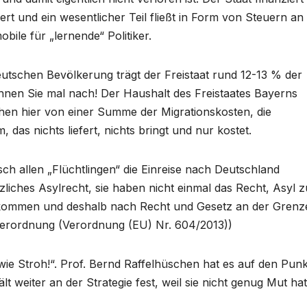
iert und ein wesentlicher Teil fließt in Form von Steuern an
bile für „lernende“ Politiker.
eutschen Bevölkerung trägt der Freistaat rund 12-13 % der
chnen Sie mal nach! Der Haushalt des Freistaates Bayerns
hen hier von einer Summe der Migrationskosten, die
 das nichts liefert, nichts bringt und nur kostet.
ch allen „Flüchtlingen“ die Einreise nach Deutschland
etzliches Asylrecht, sie haben nicht einmal das Recht, Asyl z
en kommen und deshalb nach Recht und Gesetz an der Grenz
Verordnung (Verordnung (EU) Nr. 604/2013))
wie Stroh!“. Prof. Bernd Raffelhüschen hat es auf den Punk
 weiter an der Strategie fest, weil sie nicht genug Mut hat