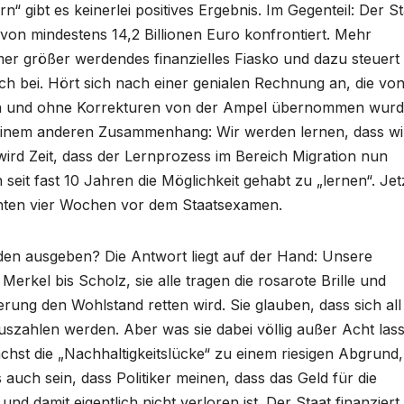
n“ gibt es keinerlei positives Ergebnis. Im Gegenteil: Der St
“ von mindestens 14,2 Billionen Euro konfrontiert. Mehr
mer größer werdendes finanzielles Fiasko und dazu steuert
ich bei. Hört sich nach einer genialen Rechnung an, die vo
 und ohne Korrekturen von der Ampel übernommen wurd
n einem anderen Zusammenhang: Wir werden lernen, dass wi
 wird Zeit, dass der Lernprozess im Bereich Migration nun
 seit fast 10 Jahren die Möglichkeit gehabt zu „lernen“. Jet
enten vier Wochen vor dem Staatsexamen.
den ausgeben? Die Antwort liegt auf der Hand: Unsere
 Merkel bis Scholz, sie alle tragen die rosarote Brille und
ung den Wohlstand retten wird. Sie glauben, dass sich all 
uszahlen werden. Aber was sie dabei völlig außer Acht las
hst die „Nachhaltigkeitslücke“ zu einem riesigen Abgrund,
s auch sein, dass Politiker meinen, dass das Geld für die
 damit eigentlich nicht verloren ist. Der Staat finanziert 