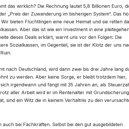
mt das wirklich? Die Rechnung lautet 5,8 Billionen Euro, di
der „Preis der Zuwanderung im bisherigen System“. Das hö
 Wir bieten Flüchtlingen eine neue Heimat und sie retten d
lkassen. Aber das ist wie ein Investment in eine pleitegehe
ite dieses Deals erklärt, warnt uns vor den Folgen: Die
ere Sozialkassen, im Gegenteil, sie ist der Klotz der uns n
 Ruin.
mmt nach Deutschland, wird dann zwei bis drei Jahre lang d
hnt zu werden. Aber keine Sorge, er bleibt trotzdem hier,
iert sich irgendwann und fängt mit 35 Jahren an, als Steuerza
 Trotz aller Arbeit wird er im Rentenalter mit Grundsicherung
hat, sind ein Witz die in keinem Verhältnis zu den verursach
n auch bei Fachkräften. Selbst bei den gut ausgebildeten