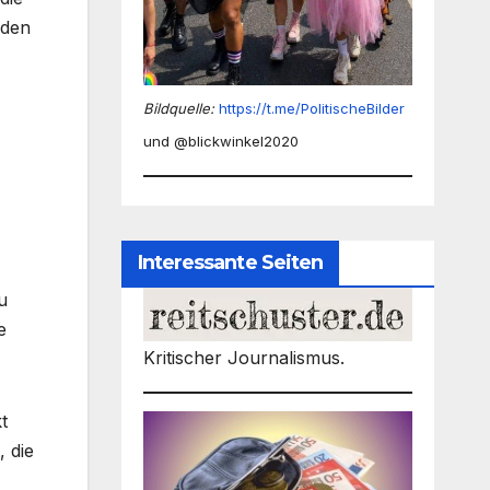
 den
Bildquelle:
https://t.me/PolitischeBilder
und @blickwinkel2020
Interessante Seiten
u
e
Kritischer Journalismus.
t
, die