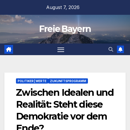
Zum
August 7, 2026
Inhalt
springen
Freie Bayern
POLITIKER | WERTE
ZUKUNFTSPROGRAMM
Zwischen Idealen und
Realität: Steht diese
Demokratie vor dem
Ende?