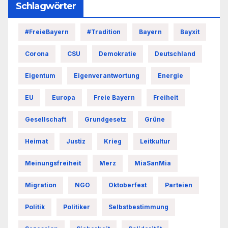
Schlagwörter
#FreieBayern
#Tradition
Bayern
Bayxit
Corona
CSU
Demokratie
Deutschland
Eigentum
Eigenverantwortung
Energie
EU
Europa
Freie Bayern
Freiheit
Gesellschaft
Grundgesetz
Grüne
Heimat
Justiz
Krieg
Leitkultur
Meinungsfreiheit
Merz
MiaSanMia
Migration
NGO
Oktoberfest
Parteien
Politik
Politiker
Selbstbestimmung