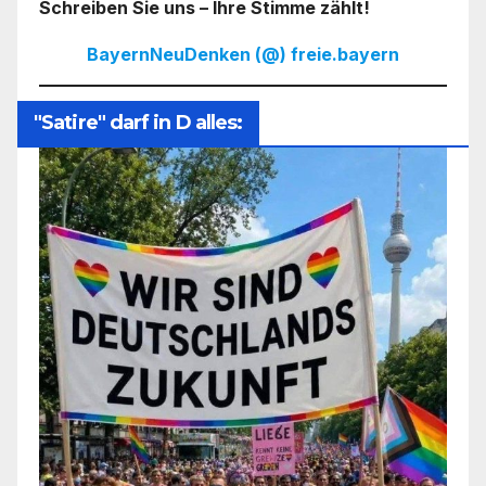
Schreiben Sie uns – Ihre Stimme zählt!
BayernNeuDenken (@) freie.bayern
"Satire" darf in D alles: