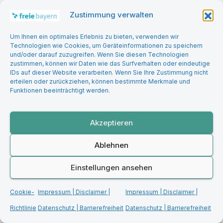
Zustimmung verwalten
You missed
Um Ihnen ein optimales Erlebnis zu bieten, verwenden wir
Technologien wie Cookies, um Geräteinformationen zu speichern
und/oder darauf zuzugreifen. Wenn Sie diesen Technologien
zustimmen, können wir Daten wie das Surfverhalten oder eindeutige
IDs auf dieser Website verarbeiten. Wenn Sie Ihre Zustimmung nicht
erteilen oder zurückziehen, können bestimmte Merkmale und
Funktionen beeinträchtigt werden.
BILDUNG | DIGITALISIERUNG
GESELLSCHAFT & KULTUR
Wenn „kein Kommentar“ zur
Akzeptieren
Antwort wird – Über
Warnsignale aus Schulen, die
Ablehnen
niemand hören will
Einstellungen ansehen
Cookie-
Impressum | Disclaimer |
Impressum | Disclaimer |
Richtlinie
Datenschutz | Barrierefreiheit
Datenschutz | Barrierefreiheit
WIRTSCHAFT & FINANZEN