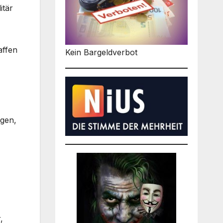
itär
affen
Kein Bargeldverbot
rgen,
,