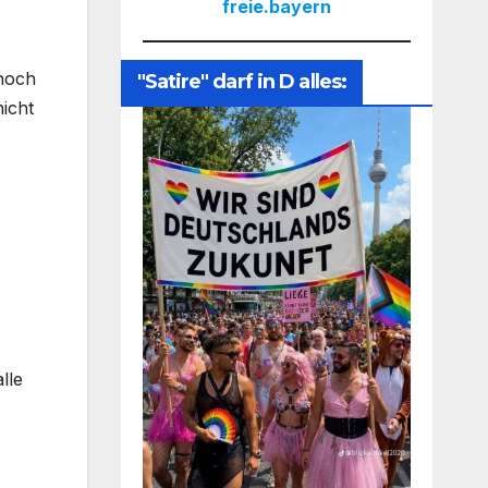
freie.bayern
 noch
"Satire" darf in D alles:
icht
lle