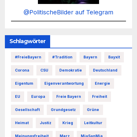
@PolitischeBilder auf Telegram
Schlagwörter
#FreieBayern
#Tradition
Bayern
Bayxit
Corona
CSU
Demokratie
Deutschland
Eigentum
Eigenverantwortung
Energie
EU
Europa
Freie Bayern
Freiheit
Gesellschaft
Grundgesetz
Grüne
Heimat
Justiz
Krieg
Leitkultur
Meinungsfreiheit
Merz
MiaSanMia