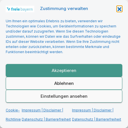
Zustimmung verwalten
Leserzuschriften
Um Ihnen ein optimales Erlebnis zu bieten, verwenden wir
Technologien wie Cookies, um Geräteinformationen zu speichern
Medienpolitik
und/oder darauf zuzugreifen. Wenn Sie diesen Technologien
zustimmen, können wir Daten wie das Surfverhalten oder eindeutige
IDs auf dieser Website verarbeiten. Wenn Sie Ihre Zustimmung nicht
Migrationspolitik
erteilen oder zurückziehen, können bestimmte Merkmale und
Funktionen beeinträchtigt werden.
Politiker | Werte
Akzeptieren
Soziales
Ablehnen
Staatsorganisation
Einstellungen ansehen
Standpunkte
Cookie-
Impressum | Disclaimer |
Impressum | Disclaimer |
Uncategorized
Richtlinie
Datenschutz | Barrierefreiheit
Datenschutz | Barrierefreiheit