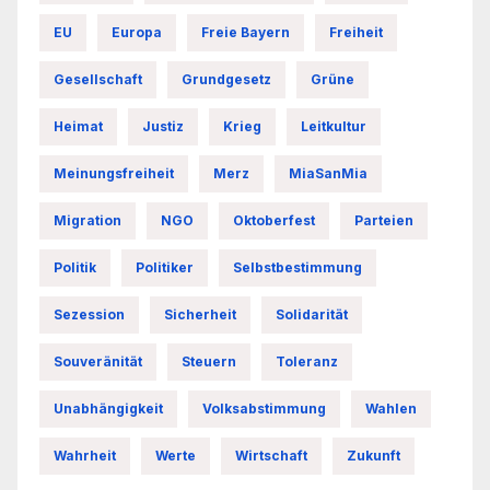
EU
Europa
Freie Bayern
Freiheit
Gesellschaft
Grundgesetz
Grüne
Heimat
Justiz
Krieg
Leitkultur
Meinungsfreiheit
Merz
MiaSanMia
Migration
NGO
Oktoberfest
Parteien
Politik
Politiker
Selbstbestimmung
Sezession
Sicherheit
Solidarität
Souveränität
Steuern
Toleranz
Unabhängigkeit
Volksabstimmung
Wahlen
Wahrheit
Werte
Wirtschaft
Zukunft