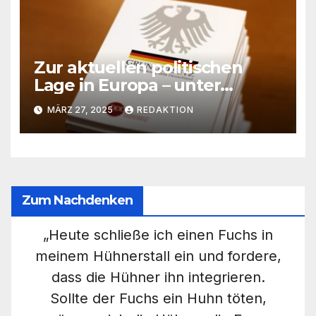
Zur aktuellen politischen
Lage in Europa – unter
besonderer
MÄRZ 27, 2025
REDAKTION
Berücksichtigung der
Situation Bayerns
Zum Nachdenken
„Heute schließe ich einen Fuchs in
meinem Hühnerstall ein und fordere,
dass die Hühner ihn integrieren.
Sollte der Fuchs ein Huhn töten,