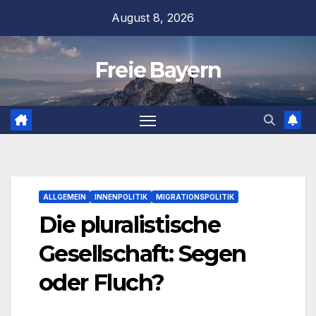
Zum
August 8, 2026
Inhalt
springen
Freie Bayern
ALLGEMEIN
INNENPOLITIK
MIGRATIONSPOLITIK
Die pluralistische
Gesellschaft: Segen
oder Fluch?