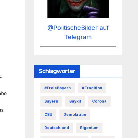
@PolitischeBilder auf
Telegram
Schlagwörter
.
#FreieBayern
#Tradition
äbe
Bayern
Bayxit
Corona
es
CSU
Demokratie
Deutschland
Eigentum