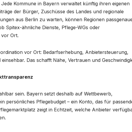
t: Jede Kommune in Bayern verwaltet künftig ihren eigenen
eiträge der Bürger, Zuschüsse des Landes und regionale
dnungen aus Berlin zu warten, können Regionen passgenau
ob Spitex-ähnliche Dienste, Pflege-WGs oder
 vor Ort.
rdination vor Ort: Bedarfserhebung, Anbietersteuerung,
tal einsehbar. Das schafft Nähe, Vertrauen und Geschwindigk
rkttransparenz
ahlbar sein. Bayern setzt deshalb auf Wettbewerb,
n ein persönliches Pflegebudget – ein Konto, das für passend
Pflegemarktplatz zeigt in Echtzeit, welche Anbieter verfügb
en.