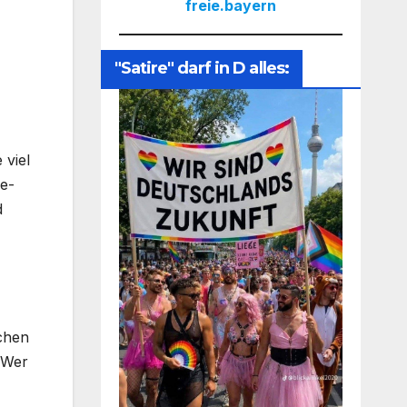
freie.bayern
"Satire" darf in D alles:
 viel
ge-
d
ichen
 Wer