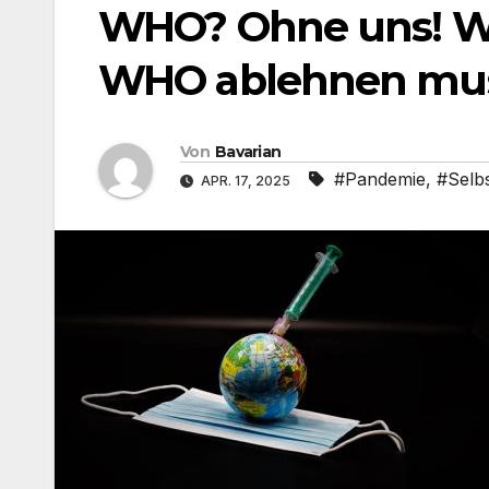
WHO? Ohne uns! Wa
WHO ablehnen mu
Von
Bavarian
#Pandemie
,
#Selb
APR. 17, 2025