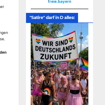
freie.bayern
ner
"Satire" darf in D alles:
ungen
se.
nden