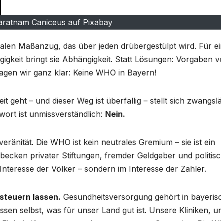
aratnam Caniceus auf Pixabay
alen Maßanzug, das über jeden drübergestülpt wird. Für e
ngigkeit bringt sie Abhängigkeit. Statt Lösungen: Vorgaben 
sagen wir ganz klar: Keine WHO in Bayern!
t geht – und dieser Weg ist überfällig – stellt sich zwangsl
ort ist unmissverständlich:
Nein.
eränität. Die WHO ist kein neutrales Gremium – sie ist ein
lbecken privater Stiftungen, fremder Geldgeber und politis
Interesse der Völker – sondern im Interesse der Zahler.
steuern lassen.
Gesundheitsversorgung gehört in bayeris
ssen selbst, was für unser Land gut ist. Unsere Kliniken, u