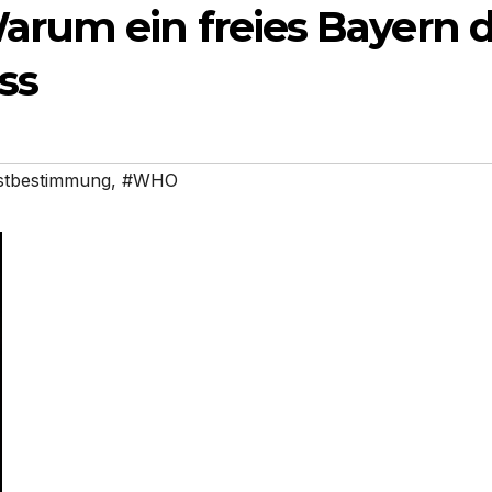
rum ein freies Bayern d
ss
stbestimmung
,
#WHO