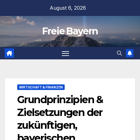
Zum
August 6, 2026
Inhalt
springen
Freie Bayern
WIRTSCHAFT & FINANZEN
Grundprinzipien &
Zielsetzungen der
zukünftigen,
bayerischen