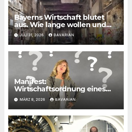
Bayerns Wirtschaft blutet
aus. Wie lange wollen und
können wir uns den
JULI 31, 2026
BAVARIAN
wirtschaftlichen Niedergang
noch leisten?
Manifest:
Wirtschaftsordnung eines
Freien Bayern
MÄRZ 8, 2026
BAVARIAN