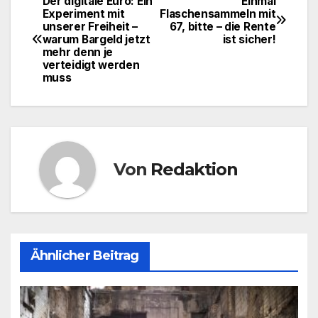
Der digitale Euro: Ein
Einmal
Beitragsnavigation
Experiment mit
Flaschensammeln mit
unserer Freiheit –
67, bitte – die Rente
warum Bargeld jetzt
ist sicher!
mehr denn je
verteidigt werden
muss
Von
Redaktion
Ähnlicher Beitrag