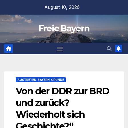
Zum
August 10, 2026
Inhalt
springen
Freie Bayern
AUSTRETEN. BAYERN. GRÜNDE
Von der DDR zur BRD
und zurück?
Wiederholt sich
Geschichte?“