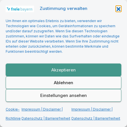
wirtschaftlichen Niedergang
Zustimmung verwalten
noch leisten?
Um Ihnen ein optimales Erlebnis zu bieten, verwenden wir
Technologien wie Cookies, um Geräteinformationen zu speichern
und/oder darauf zuzugreifen. Wenn Sie diesen Technologien
zustimmen, können wir Daten wie das Surfverhalten oder eindeutige
IDs auf dieser Website verarbeiten. Wenn Sie Ihre Zustimmung nicht
ALLGEMEIN
INNERE SICHERHEIT
erteilen oder zurückziehen, können bestimmte Merkmale und
Wer seine Freiheit will, muss
Funktionen beeinträchtigt werden.
sie verteidigen können
Akzeptieren
Ablehnen
Einstellungen ansehen
STANDPUNKTE
Cookie-
Impressum | Disclaimer |
Impressum | Disclaimer |
Was Bayern unter Freiheit
Richtlinie
Datenschutz | Barrierefreiheit
Datenschutz | Barrierefreiheit
versteht