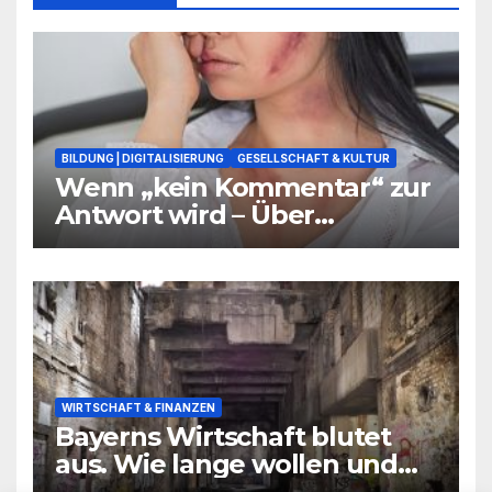
BILDUNG | DIGITALISIERUNG
GESELLSCHAFT & KULTUR
Wenn „kein Kommentar“ zur
Antwort wird – Über
Warnsignale aus Schulen, die
niemand hören will
WIRTSCHAFT & FINANZEN
Bayerns Wirtschaft blutet
aus. Wie lange wollen und
können wir uns den