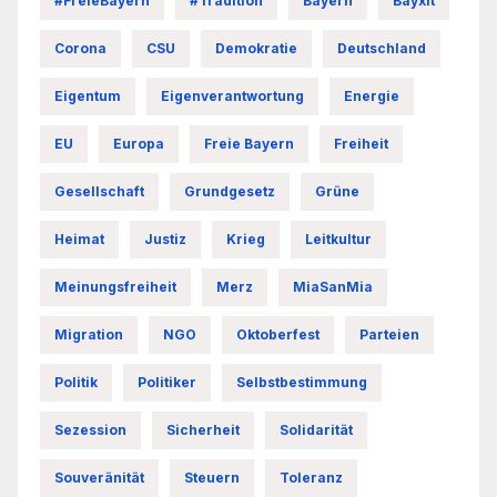
#FreieBayern
#Tradition
Bayern
Bayxit
Corona
CSU
Demokratie
Deutschland
Eigentum
Eigenverantwortung
Energie
EU
Europa
Freie Bayern
Freiheit
Gesellschaft
Grundgesetz
Grüne
Heimat
Justiz
Krieg
Leitkultur
Meinungsfreiheit
Merz
MiaSanMia
Migration
NGO
Oktoberfest
Parteien
Politik
Politiker
Selbstbestimmung
Sezession
Sicherheit
Solidarität
Souveränität
Steuern
Toleranz