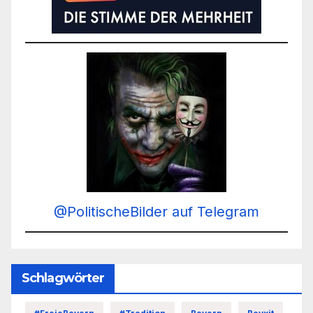
@PolitischeBilder auf Telegram
Schlagwörter