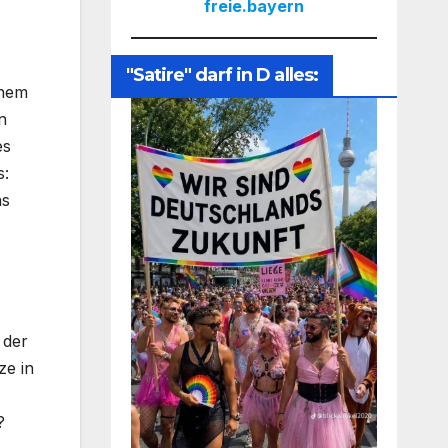
freie.bayern
"Satire" darf in D alles:
inem
n
es
s:
as
 der
ze in
?