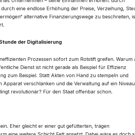
ührtes Unternehmen – seine Einnahmen erhöhen: durch
ht durch eine endlose Erhöhung der Preise, Verzeihung, Ste
ermögen“ alternative Finanzierungswege zu beschreiten, is
t.
tunde der Digitalisierung
ineffizienten Prozessen sofort zum Rotstift greifen. Warum 
entliche Dienst ist nicht gerade als Beispiel für Effizienz
ung zum Beispiel. Statt Akten von Hand zu stempeln und
 Apparat verschlanken und die Verwaltung auf ein Niveau
lingt revolutionär? Für den Staat offenbar schon.
n. Eher gleicht er einer gut gefütterten, trägen
rm eine weitere Schicht Fett ansetzt. Dabei wäre es doch 