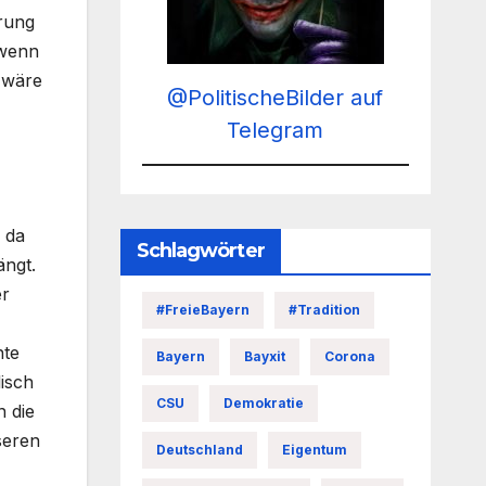
erung
 wenn
t wäre
@PolitischeBilder auf
Telegram
 da
Schlagwörter
ängt.
er
#FreieBayern
#Tradition
nte
Bayern
Bayxit
Corona
isch
CSU
Demokratie
n die
seren
Deutschland
Eigentum