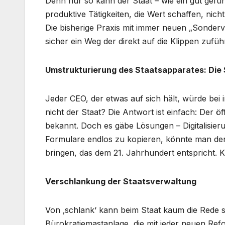
Denn nur so kann der Staat – wie ein gut gef
produktive Tätigkeiten, die Wert schaffen, nic
Die bisherige Praxis mit immer neuen „Sonderv
sicher ein Weg der direkt auf die Klippen zuführ
Umstrukturierung des Staatsapparates: Die S
Jeder CEO, der etwas auf sich hält, würde bei 
nicht der Staat? Die Antwort ist einfach: Der öff
bekannt. Doch es gäbe Lösungen – Digitalisier
Formulare endlos zu kopieren, könnte man den
bringen, das dem 21. Jahrhundert entspricht. K
Verschlankung der Staatsverwaltung
Von ‚schlank‘ kann beim Staat kaum die Rede sei
Bürokratiemastanlage, die mit jeder neuen Refo