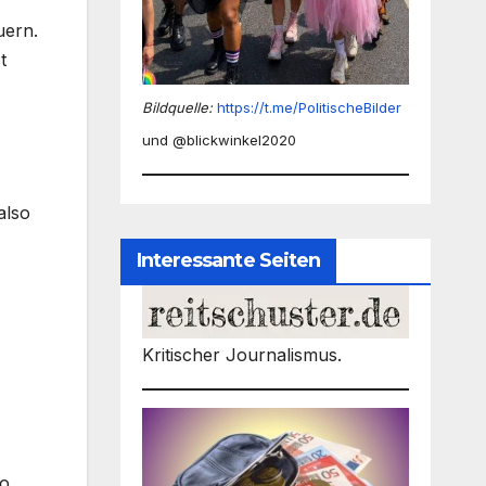
uern.
t
Bildquelle:
https://t.me/PolitischeBilder
und @blickwinkel2020
also
Interessante Seiten
Kritischer Journalismus.
so