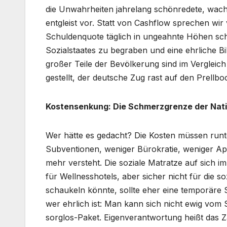
die Unwahrheiten jahrelang schönredete, wache
entgleist vor. Statt von Cashflow sprechen wir
Schuldenquote täglich in ungeahnte Höhen schra
Sozialstaates zu begraben und eine ehrliche B
großer Teile der Bevölkerung sind im Vergleic
gestellt, der deutsche Zug rast auf den Prellbo
Kostensenkung: Die Schmerzgrenze der Nat
Wer hätte es gedacht? Die Kosten müssen runte
Subventionen, weniger Bürokratie, weniger App
mehr versteht. Die soziale Matratze auf sich
für Wellnesshotels, aber sicher nicht für die 
schaukeln könnte, sollte eher eine temporäre S
wer ehrlich ist: Man kann sich nicht ewig vom 
sorglos-Paket. Eigenverantwortung heißt das Za