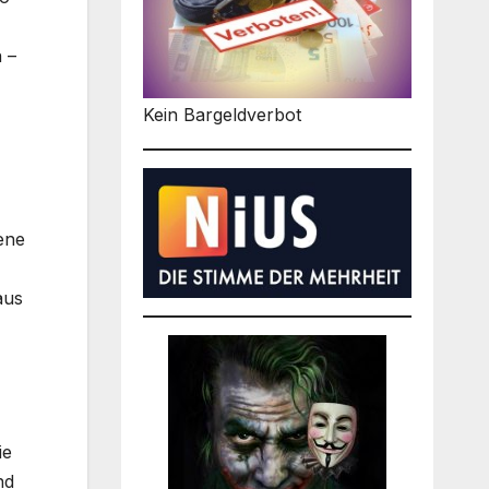
 –
Kein Bargeldverbot
ene
aus
ie
nd