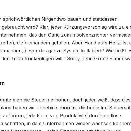
en sprichwörtlichen Nirgendwo bauen und stattdessen
lich gebraucht wird? Klar, jeder Kürzungsvorschlag wird zu e
nternehmen, das den Gang zum Insolvenzrichter vermeide
effen, die niemandem gefallen. Aber Hand aufs Herz: Ist 
 zu machen, bevor das ganze System kollabiert? Wie heißt e
den Teich trockenlegen will.“ Sorry, liebe Grüne – aber w
rn
önnte man die Steuern erhöhen, doch jeder weiß, dass dies
hland haben wir ohnehin schon mit die höchsten Steuersät
r aufhören, jede Form von Produktivität durch endlose
lima schaffen, in dem Unternehmen wieder wachsen können