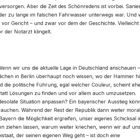
ersorgen. Aber die Zeit des Schönredens ist vorbei. Sani
, der zu lange im falschen Fahrwasser unterwegs war. Und
 vor Gericht – und zwar vor dem der Geschichte. Vielleich
r der Notarzt klingelt.
Wenn wir uns die aktuelle Lage in Deutschland anschauen –
tlichen in Berlin überhaupt noch wissen, wo der Hammer h
 die politische Führung, egal welcher Couleur, scheint eh
tatt Lösungen zu finden und vor allem auch umzusetzen.
desolate Situation anpassen? Ein bayerischer Ausstieg kön
brauchen. Während der Rest der Republik dann weiter moral
 Bayern die Möglichkeit ergreifen, unser eigenes Schicksal i
 ziehen lassen, warum weiter kriechen, wenn wir auf un
staat, der seinen eigenen Weg geht – ist doch eine