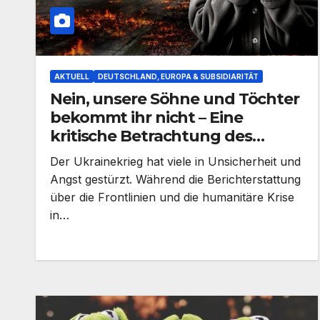
AKTUELL
DEUTSCHLAND, EUROPA & SUBSIDIARITÄT
Nein, unsere Söhne und Töchter
bekommt ihr nicht – Eine
kritische Betrachtung des
Ukrainekriegs und des Einsatzes
Der Ukrainekrieg hat viele in Unsicherheit und
deutscher Soldaten
Angst gestürzt. Während die Berichterstattung
über die Frontlinien und die humanitäre Krise
in…