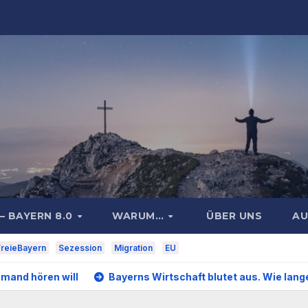
– BAYERN 8.0
WARUM…
ÜBER UNS
AU
reieBayern
Sezession
Migration
EU
Bayerns Wirtschaft blutet aus. Wie lange wollen und können