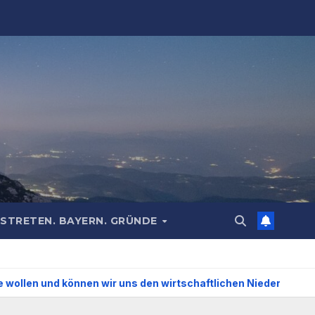
STRETEN. BAYERN. GRÜNDE
 wir uns den wirtschaftlichen Niedergang noch leisten?