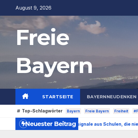
Zum
August 9, 2026
Inhalt
springen
Freie
Bayern
STARTSEITE
BAYERNNEUDENKEN 
Top-Schlagwörter
Bayern
Freie Bayern
Freiheit
#F
Neuester Beitrag
rd – Über Warnsignale aus Schulen, die niemand hören will