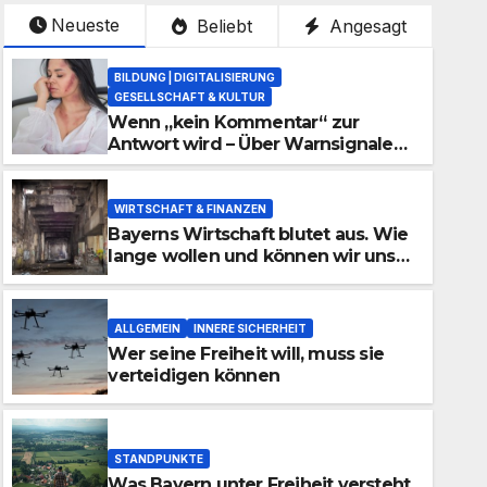
Neueste
Beliebt
Angesagt
BILDUNG | DIGITALISIERUNG
GESELLSCHAFT & KULTUR
Wenn „kein Kommentar“ zur
Antwort wird – Über Warnsignale
aus Schulen, die niemand hören
will
WIRTSCHAFT & FINANZEN
Bayerns Wirtschaft blutet aus. Wie
lange wollen und können wir uns
den wirtschaftlichen Niedergang
noch leisten?
ALLGEMEIN
INNERE SICHERHEIT
Wer seine Freiheit will, muss sie
verteidigen können
STANDPUNKTE
STANDPUNKTE
Was Bayern unter Freiheit ve
Was Bayern unter Freiheit versteht